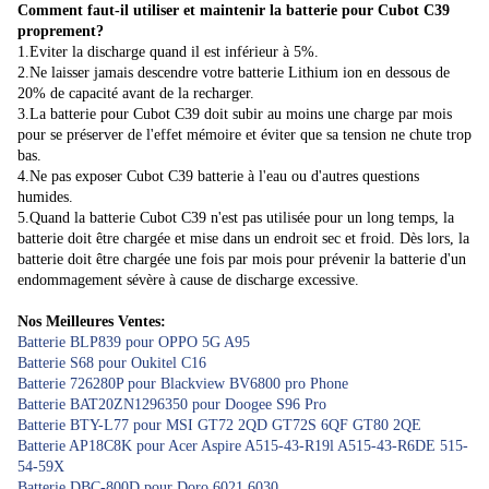
Comment faut-il utiliser et maintenir la batterie pour Cubot C39
proprement?
1.Eviter la discharge quand il est inférieur à 5%.
2.Ne laisser jamais descendre votre batterie Lithium ion en dessous de
20% de capacité avant de la recharger.
3.La batterie pour Cubot C39 doit subir au moins une charge par mois
pour se préserver de l'effet mémoire et éviter que sa tension ne chute trop
bas.
4.Ne pas exposer Cubot C39 batterie à l'eau ou d'autres questions
humides.
5.Quand la batterie Cubot C39 n'est pas utilisée pour un long temps, la
batterie doit être chargée et mise dans un endroit sec et froid. Dès lors, la
batterie doit être chargée une fois par mois pour prévenir la batterie d'un
endommagement sévère à cause de discharge excessive.
Nos Meilleures Ventes:
Batterie BLP839 pour OPPO 5G A95
Batterie S68 pour Oukitel C16
Batterie 726280P pour Blackview BV6800 pro Phone
Batterie BAT20ZN1296350 pour Doogee S96 Pro
Batterie BTY-L77 pour MSI GT72 2QD GT72S 6QF GT80 2QE
Batterie AP18C8K pour Acer Aspire A515-43-R19l A515-43-R6DE 515-
54-59X
Batterie DBC-800D pour Doro 6021 6030