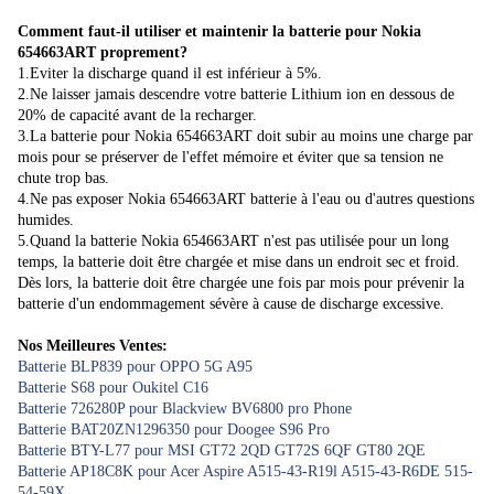
Comment faut-il utiliser et maintenir la batterie pour Nokia
654663ART proprement?
1.Eviter la discharge quand il est inférieur à 5%.
2.Ne laisser jamais descendre votre batterie Lithium ion en dessous de
20% de capacité avant de la recharger.
3.La batterie pour Nokia 654663ART doit subir au moins une charge par
mois pour se préserver de l'effet mémoire et éviter que sa tension ne
chute trop bas.
4.Ne pas exposer Nokia 654663ART batterie à l'eau ou d'autres questions
humides.
5.Quand la batterie Nokia 654663ART n'est pas utilisée pour un long
temps, la batterie doit être chargée et mise dans un endroit sec et froid.
Dès lors, la batterie doit être chargée une fois par mois pour prévenir la
batterie d'un endommagement sévère à cause de discharge excessive.
Nos Meilleures Ventes:
Batterie BLP839 pour OPPO 5G A95
Batterie S68 pour Oukitel C16
Batterie 726280P pour Blackview BV6800 pro Phone
Batterie BAT20ZN1296350 pour Doogee S96 Pro
Batterie BTY-L77 pour MSI GT72 2QD GT72S 6QF GT80 2QE
Batterie AP18C8K pour Acer Aspire A515-43-R19l A515-43-R6DE 515-
54-59X