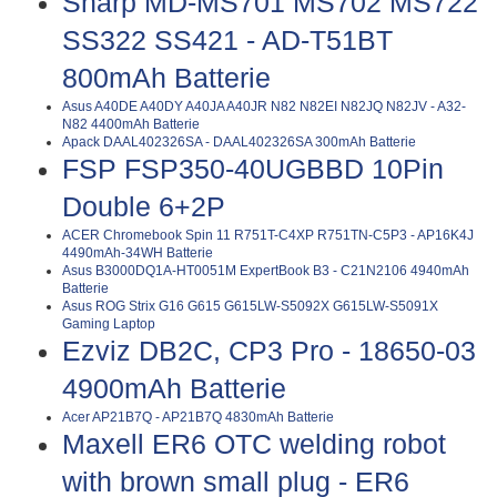
Sharp MD-MS701 MS702 MS722
SS322 SS421 - AD-T51BT
800mAh Batterie
Asus A40DE A40DY A40JA A40JR N82 N82EI N82JQ N82JV - A32-
N82 4400mAh Batterie
Apack DAAL402326SA - DAAL402326SA 300mAh Batterie
FSP FSP350-40UGBBD 10Pin
Double 6+2P
ACER Chromebook Spin 11 R751T-C4XP R751TN-C5P3 - AP16K4J
4490mAh-34WH Batterie
Asus B3000DQ1A-HT0051M ExpertBook B3 - C21N2106 4940mAh
Batterie
Asus ROG Strix G16 G615 G615LW-S5092X G615LW-S5091X
Gaming Laptop
Ezviz DB2C, CP3 Pro - 18650-03
4900mAh Batterie
Acer AP21B7Q - AP21B7Q 4830mAh Batterie
Maxell ER6 OTC welding robot
with brown small plug - ER6