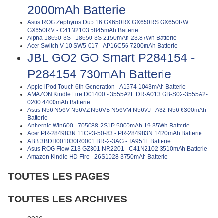
2000mAh Batterie
Asus ROG Zephyrus Duo 16 GX650RX GX650RS GX650RW
GX650RM - C41N2103 5845mAh Batterie
Alpha 18650-3S - 18650-3S 2150mAh-23.87Wh Batterie
Acer Switch V 10 SW5-017 - AP16C56 7200mAh Batterie
JBL GO2 GO Smart P284154 -
P284154 730mAh Batterie
Apple iPod Touch 6th Generation - A1574 1043mAh Batterie
AMAZON Kindle Fire D01400 - 3555A2L DR-A013 GB-S02-3555A2-
0200 4400mAh Batterie
Asus N56 N56V N56VZ N56VB N56VM N56VJ - A32-N56 6300mAh
Batterie
Anbernic Win600 - 705088-2S1P 5000mAh-19.35Wh Batterie
Acer PR-284983N 11CP3-50-83 - PR-284983N 1420mAh Batterie
ABB 3BDH001030R0001 BR-2-3AG - TA951F Batterie
Asus ROG Flow Z13 GZ301 NR2201 - C41N2102 3510mAh Batterie
Amazon Kindle HD Fire - 26S1028 3750mAh Batterie
TOUTES LES PAGES
TOUTES LES ARCHIVES