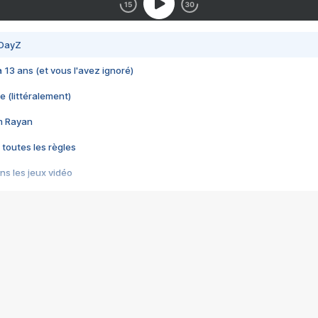
 DayZ
 a 13 ans (et vous l'avez ignoré)
e (littéralement)
im Rayan
 toutes les règles
s les jeux vidéo
us choquant de Rockstar ? - Le scandale BULLY
e plus moche de Steam
du RÊVE tourne au CAUCHEMAR
pendant 8 heures
it… à tort