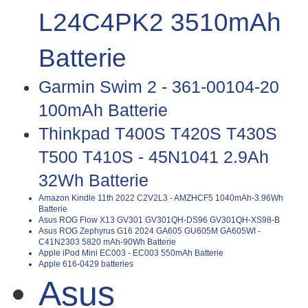
L24C4PK2 3510mAh
Batterie
Garmin Swim 2 - 361-00104-20
100mAh Batterie
Thinkpad T400S T420S T430S
T500 T410S - 45N1041 2.9Ah
32Wh Batterie
Amazon Kindle 11th 2022 C2V2L3 - AMZHCF5 1040mAh-3.96Wh
Batterie
Asus ROG Flow X13 GV301 GV301QH-DS96 GV301QH-XS98-B
Asus ROG Zephyrus G16 2024 GA605 GU605M GA605WI -
C41N2303 5820 mAh-90Wh Batterie
Apple iPod Mini EC003 - EC003 550mAh Batterie
Apple 616-0429 batteries
Asus