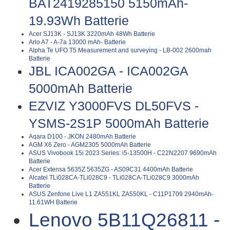
BAT2419285150 5150mAh-
19.93Wh Batterie
Acer SJ13K - SJ13K 3220mAh 48Wh Batterie
Arlo A7 - A-7a 13000 mAh- Batterie
Alpha Te UFO T5 Measurement and surveying - LB-002 2600mah
Batterie
JBL ICA002GA - ICA002GA
5000mAh Batterie
EZVIZ Y3000FVS DL50FVS -
YSMS-2S1P 5000mAh Batterie
Aqara D100 - JKON 2480mAh Batterie
AGM X6 Zero - AGM2305 5000mAh Batterie
ASUS Vivobook 15i 2023 Series: i5-13500H - C22N2207 9690mAh
Batterie
Acer Extensa 5635Z 5635ZG - AS09C31 4400mAh Batterie
Alcatel TLi028CA-TLi028C9 - TLi028CA-TLi028C9 3000mAh
Batterie
ASUS Zenfone Live L1 ZA551KL ZA550KL - C11P1709 2940mAh-
11.61WH Batterie
Lenovo 5B11Q26811 -