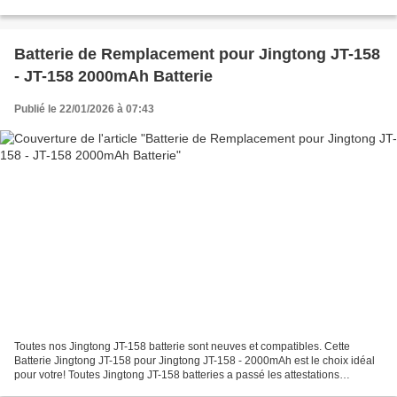
portable , pas cher. 1 An de Garantie. Hp 320w Adaptateur...
Batterie de Remplacement pour Jingtong JT-158
- JT-158 2000mAh Batterie
Publié le 22/01/2026 à 07:43
Toutes nos Jingtong JT-158 batterie sont neuves et compatibles. Cette
Batterie Jingtong JT-158 pour Jingtong JT-158 - 2000mAh est le choix idéal
pour votre! Toutes Jingtong JT-158 batteries a passé les attestations
internationales ISO9001, RoHS et de...