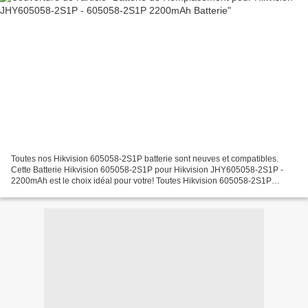
Toutes nos Hikvision 605058-2S1P batterie sont neuves et compatibles.
Cette Batterie Hikvision 605058-2S1P pour Hikvision JHY605058-2S1P -
2200mAh est le choix idéal pour votre! Toutes Hikvision 605058-2S1P
batteries a passé les attestations internationales...